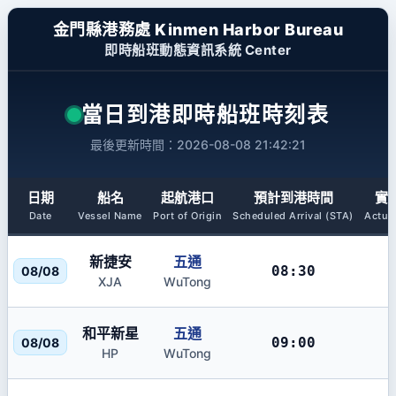
金門縣港務處
Kinmen Harbor Bureau
即時船班動態資訊系統 Center
當日到港即時船班時刻表
最後更新時間：2026-08-08 21:42:21
日期
船名
起航港口
預計到港時間
實
Date
Vessel Name
Port of Origin
Scheduled Arrival (STA)
Actual
新捷安
五通
08:30
08/08
XJA
WuTong
和平新星
五通
09:00
08/08
HP
WuTong